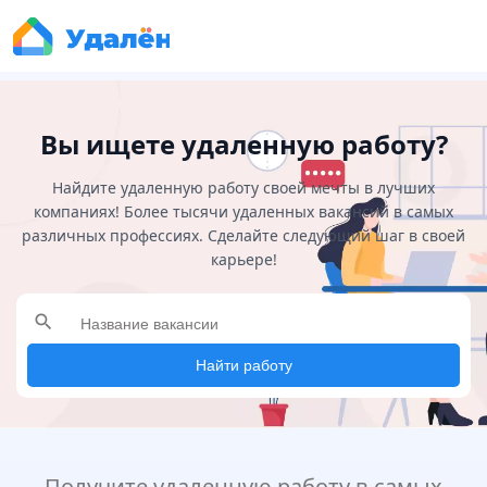
Вы ищете удаленную работу?
Найдите удаленную работу своей мечты в лучших
компаниях! Более тысячи удаленных вакансий в самых
различных профессиях. Сделайте следующий шаг в своей
карьере!
search
Найти работу
Получите удаленную работу в самых