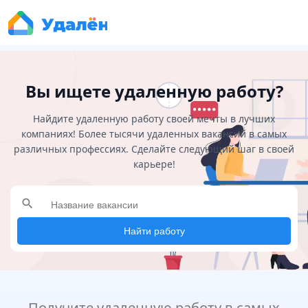
Вы ищете удаленную работу?
Найдите удаленную работу своей мечты в лучших
компаниях! Более тысячи удаленных вакансий в самых
различных профессиях. Сделайте следующий шаг в своей
карьере!
search
Найти работу
Получите удаленную работу в самых