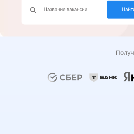
search
Найт
Получ