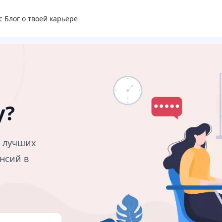
с
Блог о твоей карьере
у?
в лучших
нсий в