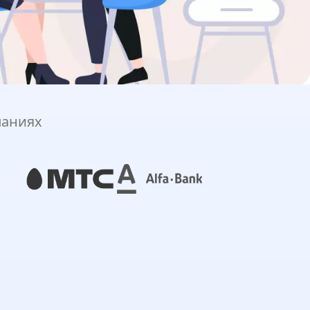
паниях