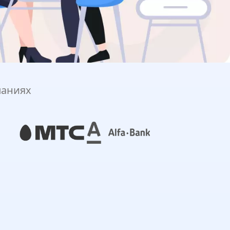
паниях