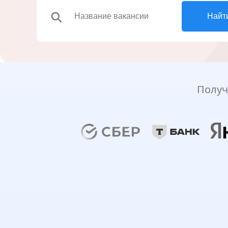
search
Найт
Получ