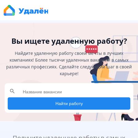
Вы ищете удаленную работу?
Найдите удаленную работу своей мечты в лучших
компаниях! Более тысячи удаленных вакансий в самых
различных профессиях. Сделайте следующий шаг в своей
карьере!
search
Найти работу
Получите удаленную работу в самых