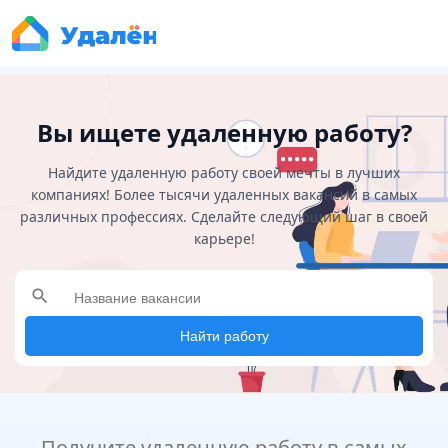
Вы ищете удаленную работу?
Найдите удаленную работу своей мечты в лучших
компаниях! Более тысячи удаленных вакансий в самых
различных профессиях. Сделайте следующий шаг в своей
карьере!
search
Найти работу
Получите удаленную работу в самых