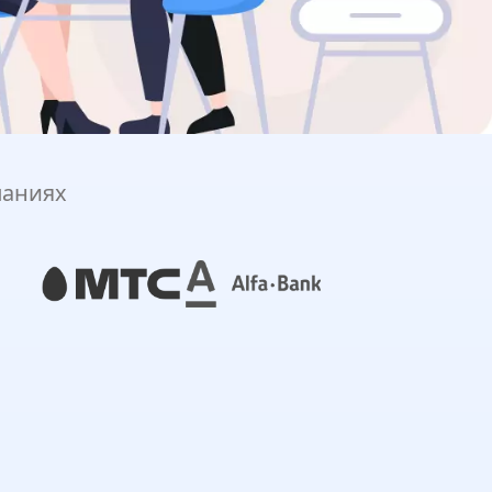
паниях