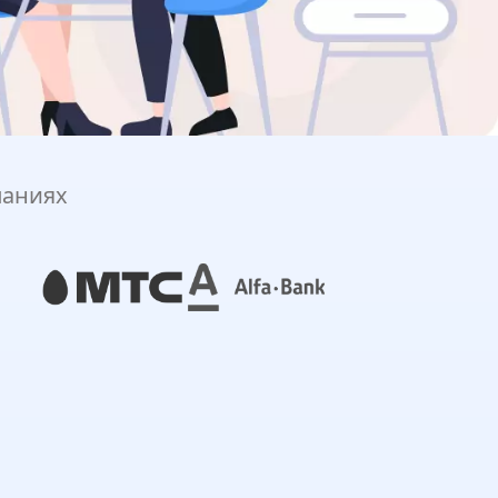
паниях