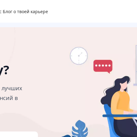
с
Блог о твоей карьере
у?
в лучших
нсий в