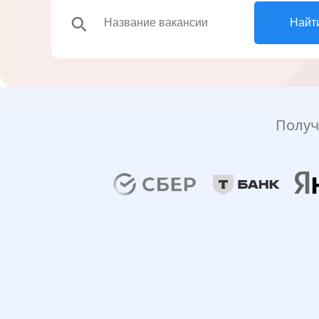
search
Найт
Получ