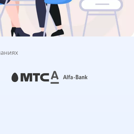
паниях