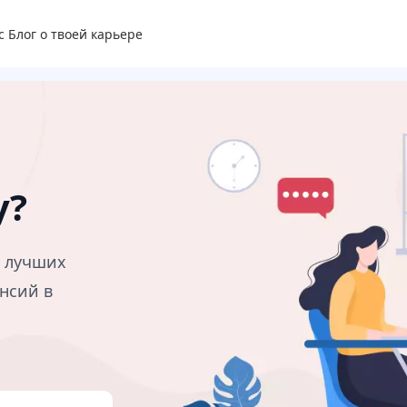
с
Блог о твоей карьере
у?
в лучших
нсий в