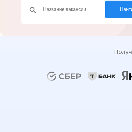
search
Найт
Получ