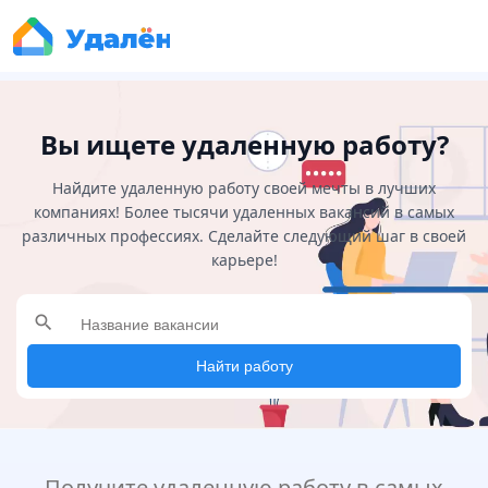
Вы ищете удаленную работу?
Найдите удаленную работу своей мечты в лучших
компаниях! Более тысячи удаленных вакансий в самых
различных профессиях. Сделайте следующий шаг в своей
карьере!
search
Найти работу
Получите удаленную работу в самых