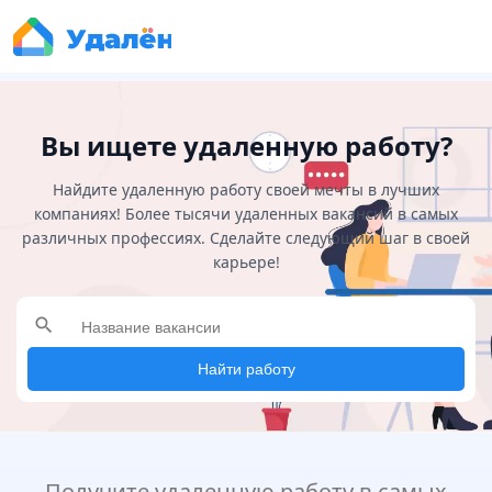
Вы ищете удаленную работу?
Найдите удаленную работу своей мечты в лучших
компаниях! Более тысячи удаленных вакансий в самых
различных профессиях. Сделайте следующий шаг в своей
карьере!
search
Найти работу
Получите удаленную работу в самых