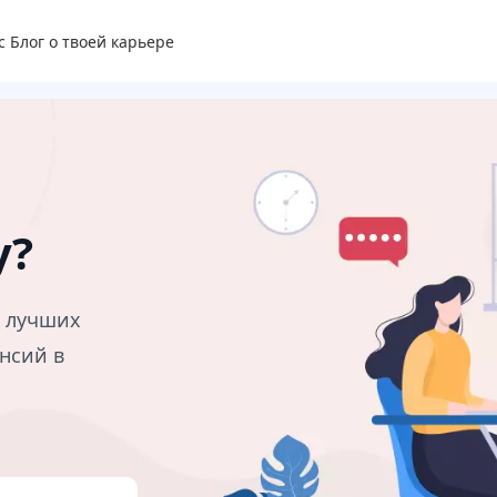
с
Блог о твоей карьере
у?
в лучших
нсий в