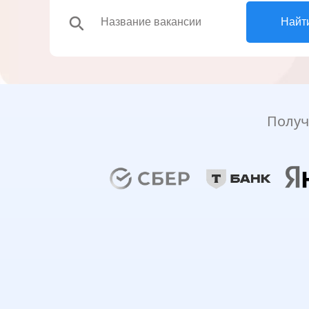
search
Найт
Получ