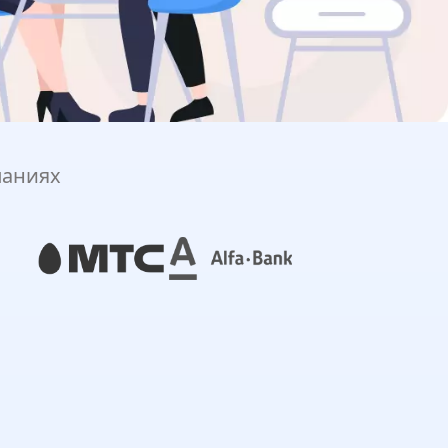
паниях