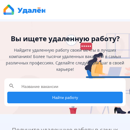
Вы ищете удаленную работу?
Найдите удаленную работу своей мечты в лучших
компаниях! Более тысячи удаленных вакансий в самых
различных профессиях. Сделайте следующий шаг в своей
карьере!
search
Найти работу
Получите удаленную работу в самых