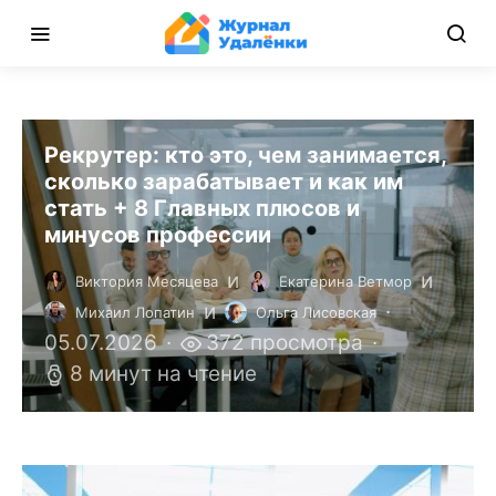
Рекрутер: кто это, чем занимается,
сколько зарабатывает и как им
стать + 8 Главных плюсов и
минусов профессии
и
и
Виктория Месяцева
Екатерина Ветмор
и
Михаил Лопатин
Ольга Лисовская
05.07.2026
372 просмотра
8 минут на чтение