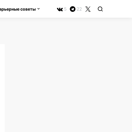
5
22
арьерные советы