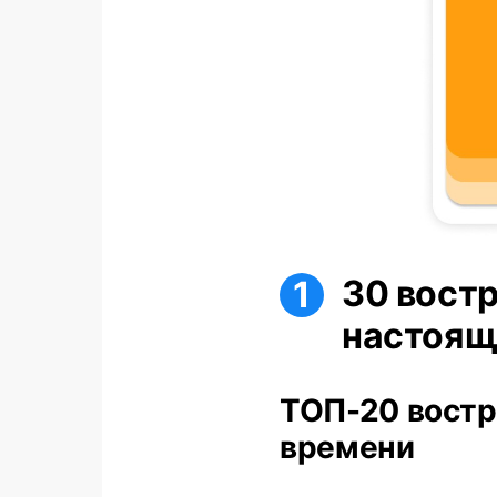
30 вост
настоящ
ТОП-20 востр
времени