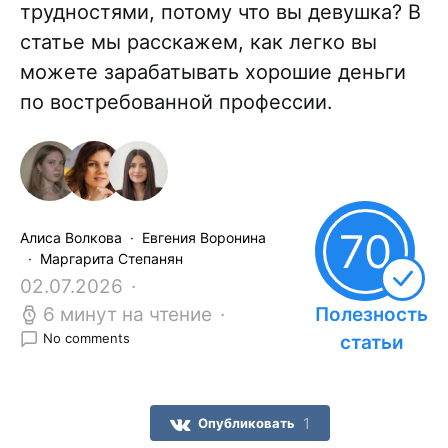
трудностями, потому что вы девушка? В
статье мы расскажем, как легко вы
можете зарабатывать хорошие деньги
по востребованной профессии.
70
Алиса Волкова
Евгения Воронина
Маргарита Степанян
02.07.2026
6 минут на чтение
Полезность
No comments
статьи
1
Опубликовать