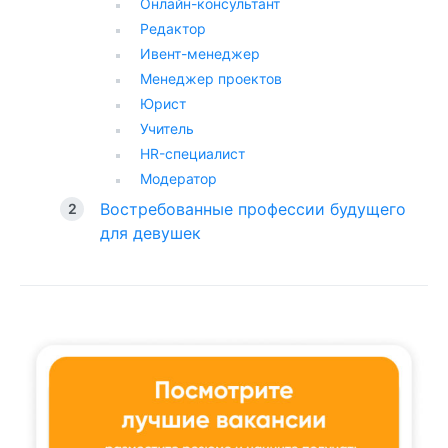
Онлайн-консультант
Редактор
Ивент-менеджер
Менеджер проектов
Юрист
Учитель
HR-специалист
Модератор
Востребованные профессии будущего
для девушек