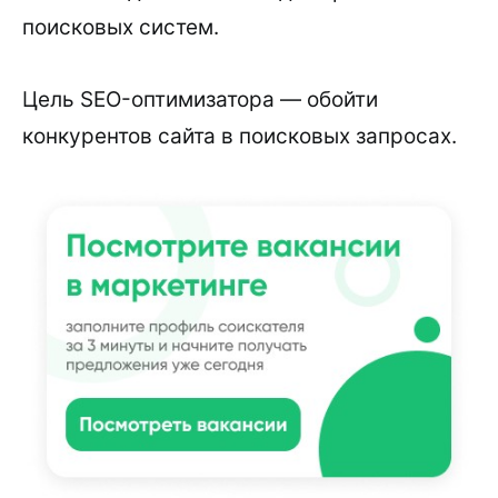
поисковых систем.
Цель SEO-оптимизатора — обойти
конкурентов сайта в поисковых запросах.