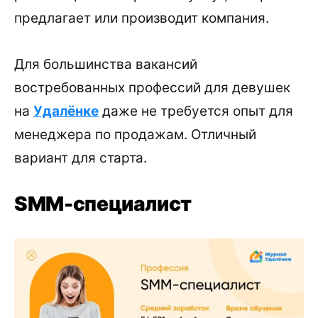
предлагает или производит компания.
Для большинства вакансий
востребованных профессий для девушек
на
Удалёнке
даже не требуется опыт для
менеджера по продажам. Отличный
вариант для старта.
SMM-специалист