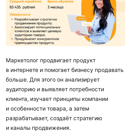
Маркетолог продвигает продукт
в интернете и помогает бизнесу продавать
больше. Для этого он анализирует
аудиторию и выявляет потребности
клиента, изучает принципы компании
и особенности товара, а затем
разрабатывает, создаёт стратегию
и каналы продвижения.