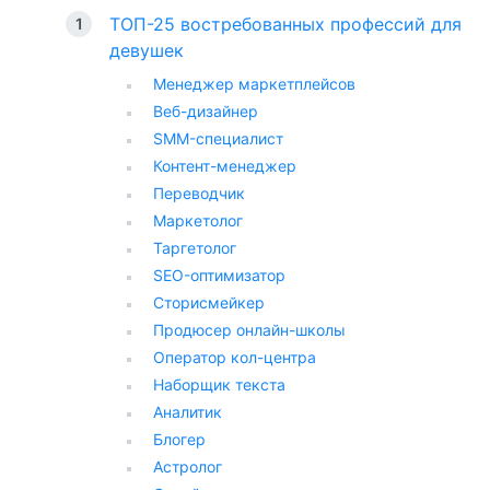
ТОП-25 востребованных профессий для
девушек
Менеджер маркетплейсов
Веб-дизайнер
SMM-специалист
Контент-менеджер
Переводчик
Маркетолог
Таргетолог
SEO-оптимизатор
Сторисмейкер
Продюсер онлайн-школы
Оператор кол-центра
Наборщик текста
Аналитик
Блогер
Астролог