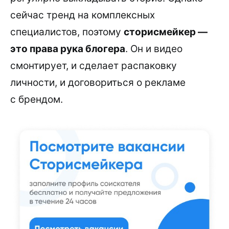
сейчас тренд на комплексных
специалистов, поэтому
сторисмейкер —
это права рука блогера
. Он и видео
смонтирует, и сделает распаковку
личности, и договориться о рекламе
с брендом.