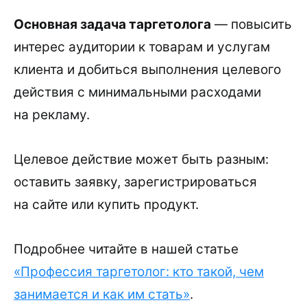
Основная задача таргетолога
— повысить
интерес аудитории к товарам и услугам
клиента и добиться выполнения целевого
действия с минимальными расходами
на рекламу.
Целевое действие может быть разным:
оставить заявку, зарегистрироваться
на сайте или купить продукт.
Подробнее читайте в нашей статье
«Профессия таргетолог: кто такой, чем
занимается и как им стать»
.