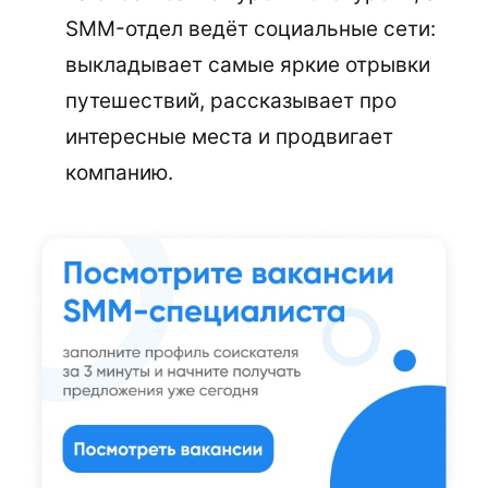
SMM-отдел ведёт социальные сети:
выкладывает самые яркие отрывки
путешествий, рассказывает про
интересные места и продвигает
компанию.