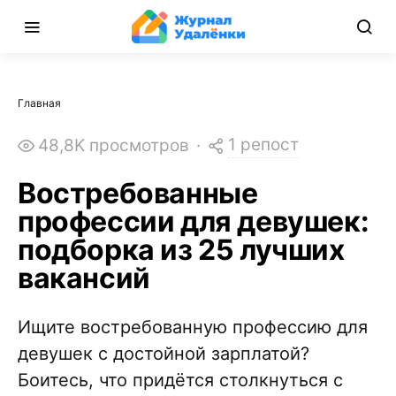
Главная
1 репост
48,8K просмотров
Востребованные
профессии для девушек:
подборка из 25 лучших
вакансий
Ищите востребованную профессию для
девушек с достойной зарплатой?
Боитесь, что придётся столкнуться с