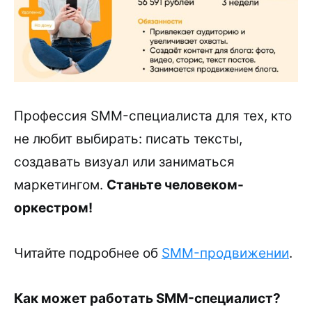
Профессия SMM-специалиста для тех, кто
не любит выбирать: писать тексты,
создавать визуал или заниматься
маркетингом.
Станьте человеком-
оркестром!
Читайте подробнее об
SMM-продвижении
.
Как может работать SMM-специалист?