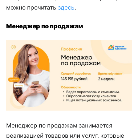
можно прочитать
здесь
.
Менеджер по продажам
Менеджер по продажам занимается
реализацией товаров или услуг, которые