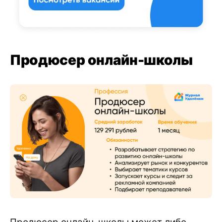
Продюсер онлайн-школы