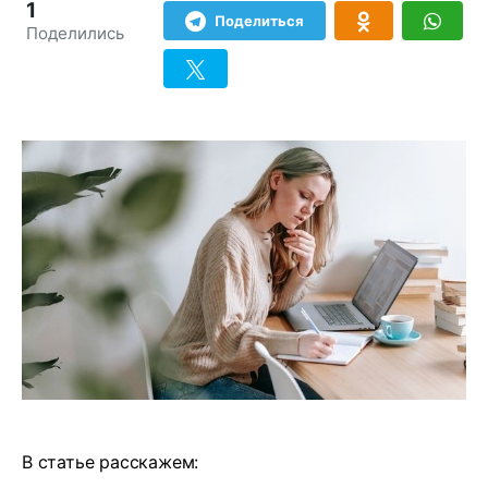
1
Поделиться
Поделились
В статье расскажем: