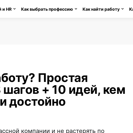
 и HR
Как выбрать профессию
Как найти работу
К
аботу? Простая
 шагов + 10 идей, кем
 и достойно
ассной компании и не растерять по