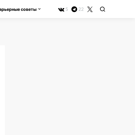
5
22
арьерные советы